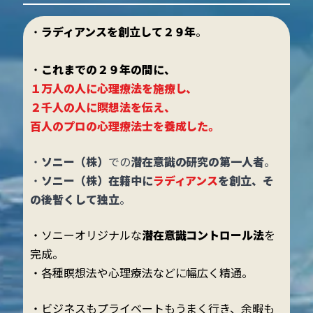
・
ラディアンスを創立して２９年
。
・
これまでの２９年の間に、
１万人の人に心理療法を施療​し、
２千人の人に瞑想法を伝え、
百人のプロの心理療法士を養成した。
・
ソニー（株）
での
潜在意識の研究の第一人者
。
・
ソニー（株）在籍中に
ラディアンス
を創立、そ
の後暫くして独立
。
・ソニーオリジナルな
潜在意識コントロール法
を
完成。
・各種瞑想法や心理療法などに幅広く精通。
・ビジネスもプライベートもうまく行き、余暇も