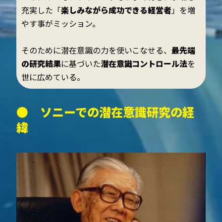
充実した「
楽しみながら成功できる経営者
」を増
やす事がミッション。
そのために潜在意識の力を使いこなせる、
最先端
の研究結果
に基づいた
潜在意識コントロール法
を
世に広めている。
●
ソニーでの潜在意識研究の経
緯