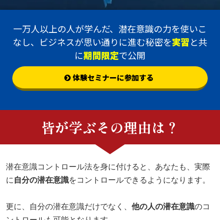
一万人以上の人が学んだ、潜在意識の力を使いこ
なし、ビジネスが思い通りに進む秘密を
実習
と共
に
期間限定
で公開
体験セミナーに参加する
皆が学ぶその理由は？
潜在意識コントロール法を身に付けると、あなたも、実際
に
自分の潜在意識
をコントロールできるようになります。
更に、自分の潜在意識だけでなく、
他の人の潜在意識
のコ
ントロールも可能となります。