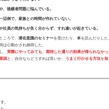
や、後継者問題に悩んでいる。
一辺倒で、家族との時間が作れていない。
や社員の気持ちが良く分からず、すれ違いが起きている。
ところで、
潜在意識のセミナー
を受けたり、
本
を読んだりした
時は心動かされ納得した。
し、
実際にやってみても、期待した通りの効果が得られなかっ
原因
と、自分ならどうすれば良いか、
うまく行かせる方法
を
知
ます。
した。