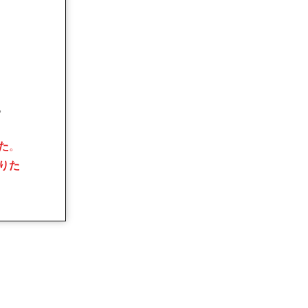
。
た
。
りた