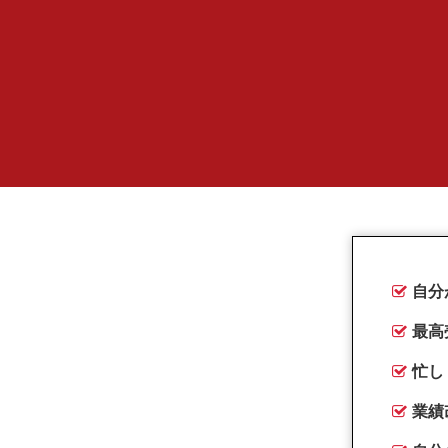
自分
最高
忙し
業績