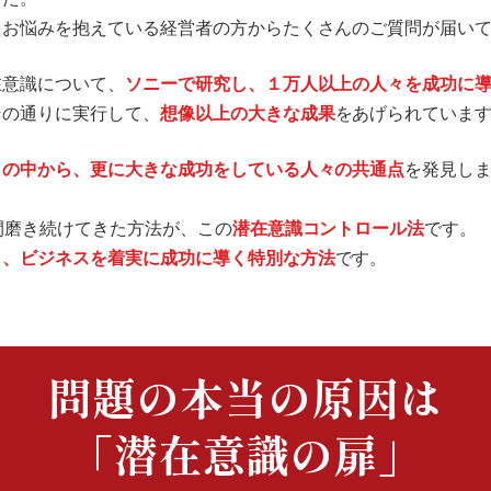
たお悩みを抱えている経営者の方からたくさんのご質問が届い
在意識について、
ソニーで研究し、１万人以上の人々を成功に
その通りに実行して、
想像以上の大きな成果
をあげられていま
々の中から、更に大きな成功をしている人々の共通点
を発見し
間磨き続けてきた方法が、この
潜在意識コントロール法
です。
し、ビジネスを着実に成功に導く特別な方法
です。
問題の本当の原因は
「潜在意識の扉」