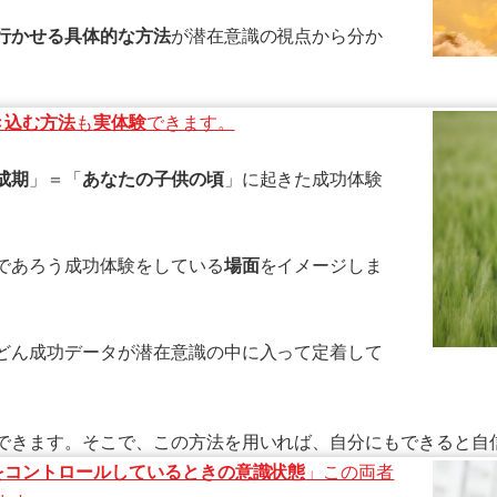
行かせる具体的な方法
が潜在意識の視点から分か
き込む方法
も
実体験
できます。
成期
」＝「
あなたの子供の頃
」に起きた成功体験
であろう成功体験をしている
場面
をイメージしま
どん成功データが潜在意識の中に入って定着して
できます。そこで、この方法を用いれば、自分にもできると自
をコントロールしているときの意識状態
」この両者