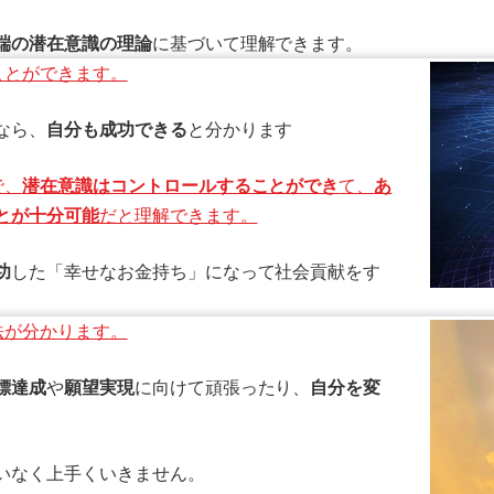
端の潜在意識の理論
に基づいて理解できます。
ことができます。
なら、
自分も成功できる
と分かります
で、
潜在意識はコントロールすることができ
て、
あ
とが十分可能
だと理解できます。
功
した「幸せなお金持ち」になって社会貢献をす
法が分かります。
標達成
や
願望実現
に向けて頑張ったり、
自分を変
いなく上手くいきません。