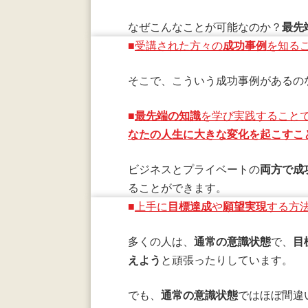
なぜこんなことが可能なのか？
最先
■
受講された方々の
成功事例
を知る
そこで、こういう成功事例があるの
■
最先端の知識
を学び実践すること
なたの人生に大きな変化を起こすこ
ビジネスとプライベートの
両方で成
ることができます。
■
上手に
目標達成
や
願望実現
する方
多くの人は、
通常の意識状態
で、
目
えよう
と頑張ったりしています。
でも、
通常の意識状態
ではほぼ間違