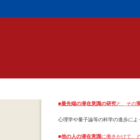
■
最先端の潜在意識の研究
と、その
心理学や量子論等の科学の進歩によ
■
他の人の潜在意識
に働きかけて、