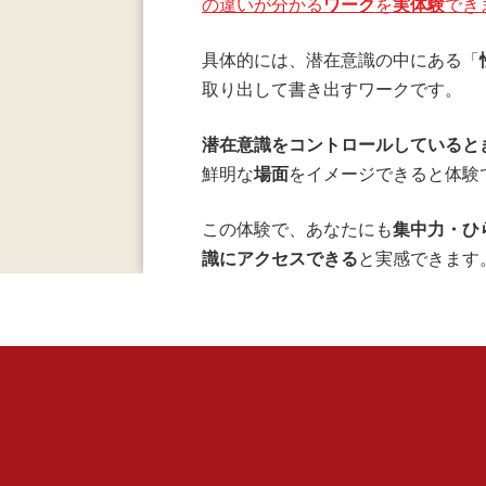
の違いが分かる
ワーク
を
実体験
でき
具体的には、潜在意識の中にある「
取り出して書き出すワークです。
潜在意識をコントロールしていると
鮮明な
場面
をイメージできると体験
この体験で、あなたにも
集中力・ひ
識にアクセスできる
と実感できます