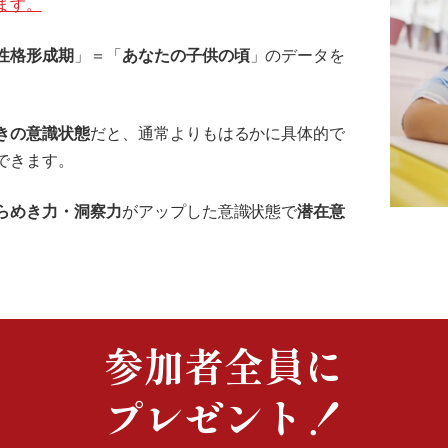
ます。
性格形成期
」＝「
あなたの子供の頃
」のデータを
きの意識状態
だと、通常よりもはるかに具体的で
できます。
らめき力・洞察力
がアップした意識状態で
潜在意
。
参加者全員に
プレゼント！